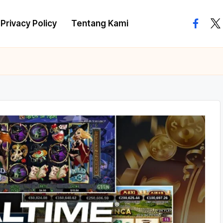
Privacy Policy
Tentang Kami
facebo
twi