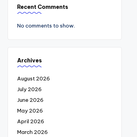
Recent Comments
No comments to show.
Archives
August 2026
July 2026
June 2026
May 2026
April 2026
March 2026