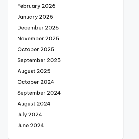
February 2026
January 2026
December 2025
November 2025
October 2025
September 2025
August 2025
October 2024
September 2024
August 2024
July 2024
June 2024