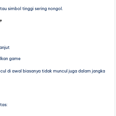
tau simbol tinggi sering nongol.
”
anjut
alkan game
ul di awal biasanya tidak muncul juga dalam jangka
tas: