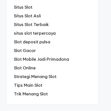
Situs Slot
Situs Slot Asli
Situs Slot Terbaik
situs slot terpercaya
Slot deposit pulsa
Slot Gacor
Slot Mobile Jadi Primadona
Slot Online
Strategi Menang Slot
Tips Main Slot
Trik Menang Slot