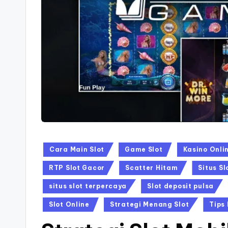
Posted
Cara Main Slot
Game Slot
Kasino Onli
in
RTP Slot Gacor
Scatter Hitam
Situs Sl
situs slot terpercaya
Slot deposit pulsa
Slot Online
Strategi Menang Slot
Tips 