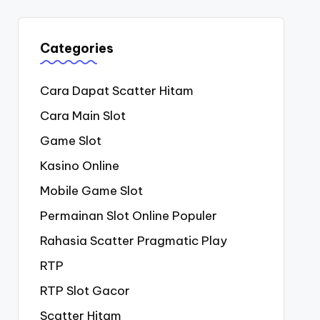
Categories
Cara Dapat Scatter Hitam
Cara Main Slot
Game Slot
Kasino Online
Mobile Game Slot
Permainan Slot Online Populer
Rahasia Scatter Pragmatic Play
RTP
RTP Slot Gacor
Scatter Hitam