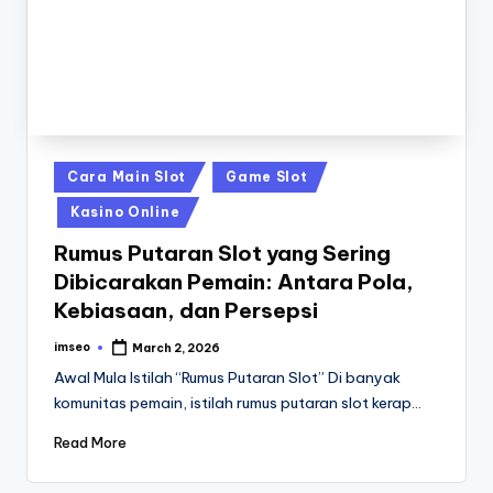
Posted
Cara Main Slot
Game Slot
in
Kasino Online
Rumus Putaran Slot yang Sering
Dibicarakan Pemain: Antara Pola,
Kebiasaan, dan Persepsi
imseo
March 2, 2026
Posted
by
Awal Mula Istilah “Rumus Putaran Slot” Di banyak
komunitas pemain, istilah rumus putaran slot kerap…
Read More