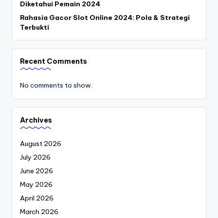
Diketahui Pemain 2024
Rahasia Gacor Slot Online 2024: Pola & Strategi
Terbukti
Recent Comments
No comments to show.
Archives
August 2026
July 2026
June 2026
May 2026
April 2026
March 2026