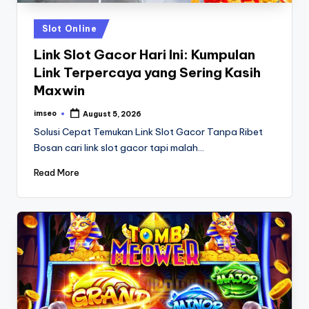
Posted
Slot Online
in
Link Slot Gacor Hari Ini: Kumpulan
Link Terpercaya yang Sering Kasih
Maxwin
imseo
August 5, 2026
Posted
by
Solusi Cepat Temukan Link Slot Gacor Tanpa Ribet
Bosan cari link slot gacor tapi malah…
Read More