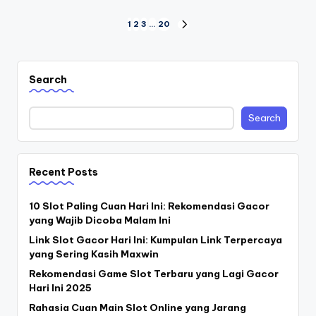
Posts
1
2
3
…
20
NEXT
PAGE
pagination
Search
Search
Recent Posts
10 Slot Paling Cuan Hari Ini: Rekomendasi Gacor
yang Wajib Dicoba Malam Ini
Link Slot Gacor Hari Ini: Kumpulan Link Terpercaya
yang Sering Kasih Maxwin
Rekomendasi Game Slot Terbaru yang Lagi Gacor
Hari Ini 2025
Rahasia Cuan Main Slot Online yang Jarang