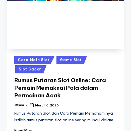
Posted
Cara Main Slot
Game Slot
in
Slot Gacor
Rumus Putaran Slot Online: Cara
Pemain Memaknai Pola dalam
Permainan Acak
imseo
March 6, 2026
Posted
by
Rumus Putaran Slot dan Cara Pemain Memahaminya
Istilah rumus putaran slot online sering muncul dalam…
Read More