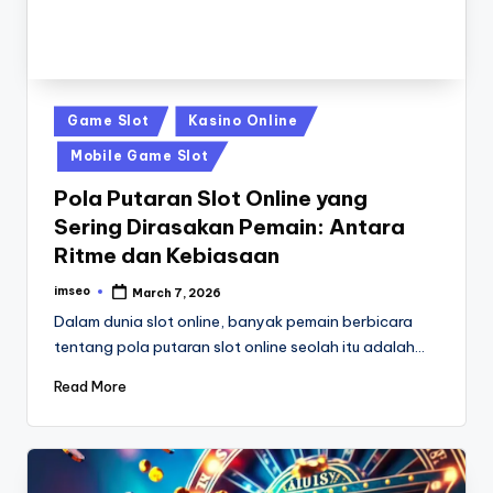
Posted
Game Slot
Kasino Online
in
Mobile Game Slot
Pola Putaran Slot Online yang
Sering Dirasakan Pemain: Antara
Ritme dan Kebiasaan
imseo
March 7, 2026
Posted
by
Dalam dunia slot online, banyak pemain berbicara
tentang pola putaran slot online seolah itu adalah…
Read More