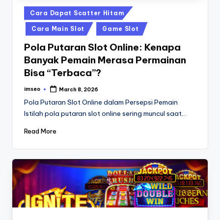
Posted
Cara Dapat Scatter Hitam
in
Cara Main Slot
Game Slot
Pola Putaran Slot Online: Kenapa
Banyak Pemain Merasa Permainan
Bisa “Terbaca”?
imseo
March 8, 2026
Posted
by
Pola Putaran Slot Online dalam Persepsi Pemain
Istilah pola putaran slot online sering muncul saat…
Read More