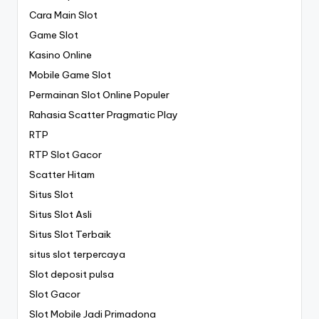
Cara Main Slot
Game Slot
Kasino Online
Mobile Game Slot
Permainan Slot Online Populer
Rahasia Scatter Pragmatic Play
RTP
RTP Slot Gacor
Scatter Hitam
Situs Slot
Situs Slot Asli
Situs Slot Terbaik
situs slot terpercaya
Slot deposit pulsa
Slot Gacor
Slot Mobile Jadi Primadona