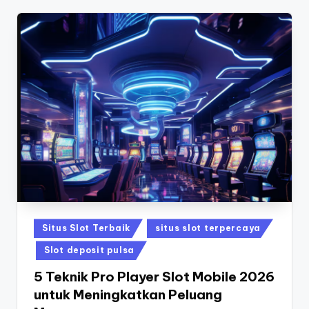
Posted
Situs Slot Terbaik
situs slot terpercaya
in
Slot deposit pulsa
5 Teknik Pro Player Slot Mobile 2026
untuk Meningkatkan Peluang