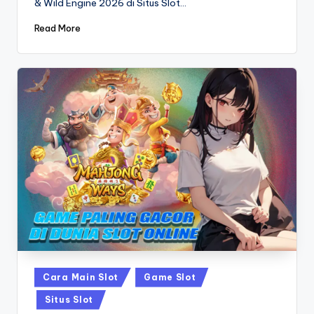
& Wild Engine 2026 di Situs Slot…
Read More
Posted
Cara Main Slot
Game Slot
in
Situs Slot