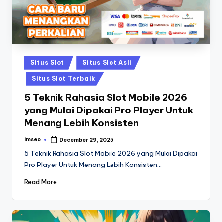
Posted
Situs Slot
Situs Slot Asli
in
Situs Slot Terbaik
5 Teknik Rahasia Slot Mobile 2026
yang Mulai Dipakai Pro Player Untuk
Menang Lebih Konsisten
imseo
December 29, 2025
Posted
by
5 Teknik Rahasia Slot Mobile 2026 yang Mulai Dipakai
Pro Player Untuk Menang Lebih Konsisten…
Read More