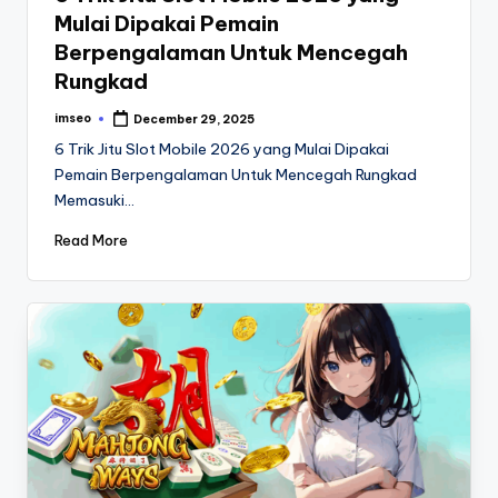
Mulai Dipakai Pemain
Berpengalaman Untuk Mencegah
Rungkad
imseo
December 29, 2025
Posted
by
6 Trik Jitu Slot Mobile 2026 yang Mulai Dipakai
Pemain Berpengalaman Untuk Mencegah Rungkad
Memasuki…
Read More