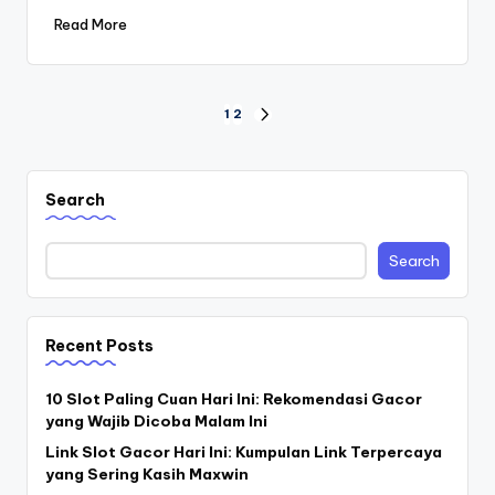
Read More
Posts
1
2
NEXT
PAGE
pagination
Search
Search
Recent Posts
10 Slot Paling Cuan Hari Ini: Rekomendasi Gacor
yang Wajib Dicoba Malam Ini
Link Slot Gacor Hari Ini: Kumpulan Link Terpercaya
yang Sering Kasih Maxwin