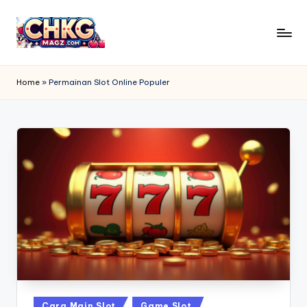
Home
»
Permainan Slot Online Populer
Posted
Cara Main Slot
Game Slot