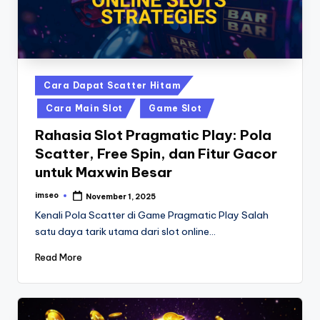
Posted
Cara Dapat Scatter Hitam
in
Cara Main Slot
Game Slot
Rahasia Slot Pragmatic Play: Pola
Scatter, Free Spin, dan Fitur Gacor
untuk Maxwin Besar
imseo
November 1, 2025
Posted
by
Kenali Pola Scatter di Game Pragmatic Play Salah
satu daya tarik utama dari slot online…
Read More