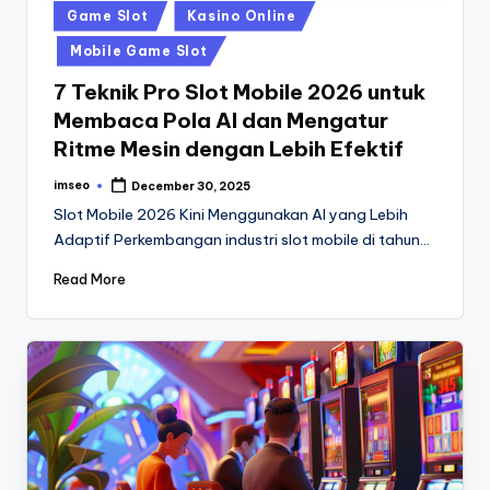
Posted
Game Slot
Kasino Online
in
Mobile Game Slot
7 Teknik Pro Slot Mobile 2026 untuk
Membaca Pola AI dan Mengatur
Ritme Mesin dengan Lebih Efektif
imseo
December 30, 2025
Posted
by
Slot Mobile 2026 Kini Menggunakan AI yang Lebih
Adaptif Perkembangan industri slot mobile di tahun…
Read More