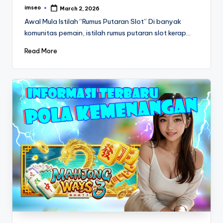
imseo
March 2, 2026
Posted
by
Awal Mula Istilah “Rumus Putaran Slot” Di banyak
komunitas pemain, istilah rumus putaran slot kerap…
Read More