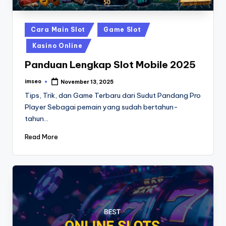
Posted
Cara Main Slot
Game Slot
in
Kasino Online
Panduan Lengkap Slot Mobile 2025
imseo
November 13, 2025
Posted
by
Tips, Trik, dan Game Terbaru dari Sudut Pandang Pro
Player Sebagai pemain yang sudah bertahun-
tahun…
Read More