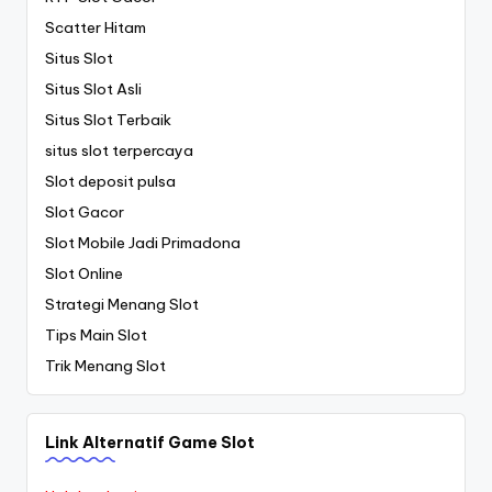
Scatter Hitam
Situs Slot
Situs Slot Asli
Situs Slot Terbaik
situs slot terpercaya
Slot deposit pulsa
Slot Gacor
Slot Mobile Jadi Primadona
Slot Online
Strategi Menang Slot
Tips Main Slot
Trik Menang Slot
Link Alternatif Game Slot