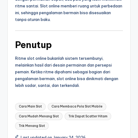
ritme santai. Slot online memberi ruang untuk perbedaan
ini, sehingga pengalaman bermain bisa disesuaikan
tanpa aturan baku.
Penutup
Ritme slot online bukanlah sistem tersembunyi,
melainkan hasil dari desain permainan dan persepsi
pemain. Ketika ritme dipahami sebagai bagian dari
pengalaman bermain, slot online bisa dinikmati dengan
lebih sadar, santai, dan terkendali.
Tags:
Cara Main Slot
Cara Membaca Pola Slot Mobile
Cara Mudah Menang Slot
Trik Dapat Scatter Hitam
Trik Menang Slot
Last updated on January 24, 2026