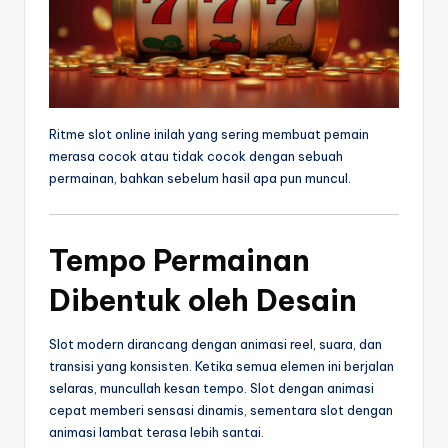
Ritme slot online inilah yang sering membuat pemain
merasa cocok atau tidak cocok dengan sebuah
permainan, bahkan sebelum hasil apa pun muncul.
Tempo Permainan
Dibentuk oleh Desain
Slot modern dirancang dengan animasi reel, suara, dan
transisi yang konsisten. Ketika semua elemen ini berjalan
selaras, muncullah kesan tempo. Slot dengan animasi
cepat memberi sensasi dinamis, sementara slot dengan
animasi lambat terasa lebih santai.