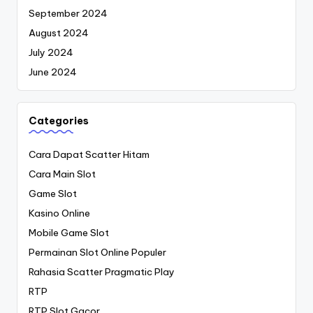
September 2024
August 2024
July 2024
June 2024
Categories
Cara Dapat Scatter Hitam
Cara Main Slot
Game Slot
Kasino Online
Mobile Game Slot
Permainan Slot Online Populer
Rahasia Scatter Pragmatic Play
RTP
RTP Slot Gacor