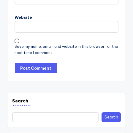
Website
Save my name, email, and website in this browser for the
next time I comment.
Search
Search