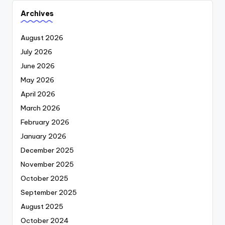
Archives
August 2026
July 2026
June 2026
May 2026
April 2026
March 2026
February 2026
January 2026
December 2025
November 2025
October 2025
September 2025
August 2025
October 2024