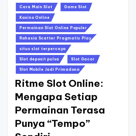
Posted
Cara Main Slot
Game Slot
in
Kasino Online
Permainan Slot Online Populer
Rahasia Scatter Pragmatic Play
situs slot terpercaya
Slot deposit pulsa
Slot Gacor
Slot Mobile Jadi Primadona
Ritme Slot Online:
Mengapa Setiap
Permainan Terasa
Punya “Tempo”