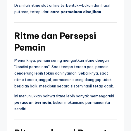
Di sinilah ritme slot online terbentuk—bukan dari hasil
putaran, tetapi dari
cara permainan disajikan
.
Ritme dan Persepsi
Pemain
Menariknya, pemain sering mengaitkan ritme dengan
“kondisi permainan”. Saat tempo terasa pas, pemain
cenderung lebih fokus dan nyaman. Sebaliknya, saat
ritme terasa janggal, permainan sering dianggap tidak
berjalan baik, meskipun secara sistem hasil tetap acak.
Ini menunjukkan bahwa ritme lebih banyak memengaruhi
perasaan bermain
, bukan mekanisme permainan itu
sendiri.