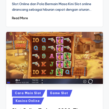
by
Slot Online dan Pola Bermain Masa Kini Slot online
dirancang sebagai hiburan cepat dengan aturan…
Read More
Posted
Cara Main Slot
Game Slot
in
Kasino Online