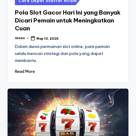
Cara Dapat Scatter Hitam
in
Pola Slot Gacor Hari Ini yang Banyak
Dicari Pemain untuk Meningkatkan
Cuan
imseo
May 10, 2026
Posted
by
Dalam dunia permainan slot online, para pemain
selalu mencari strategi dan pola yang dapat
membantu…
Read More