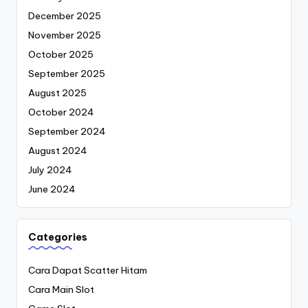
December 2025
November 2025
October 2025
September 2025
August 2025
October 2024
September 2024
August 2024
July 2024
June 2024
Categories
Cara Dapat Scatter Hitam
Cara Main Slot