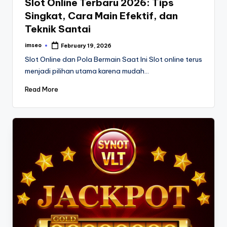
Slot Online Terbaru 2026: Tips
Singkat, Cara Main Efektif, dan
Teknik Santai
imseo
February 19, 2026
Posted
by
Slot Online dan Pola Bermain Saat Ini Slot online terus
menjadi pilihan utama karena mudah…
Read More