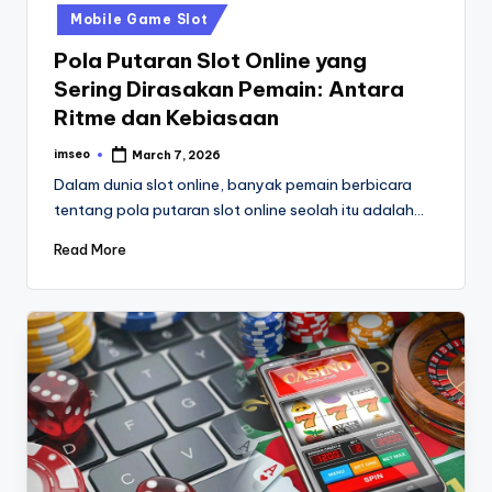
in
Mobile Game Slot
Pola Putaran Slot Online yang
Sering Dirasakan Pemain: Antara
Ritme dan Kebiasaan
imseo
March 7, 2026
Posted
by
Dalam dunia slot online, banyak pemain berbicara
tentang pola putaran slot online seolah itu adalah…
Read More