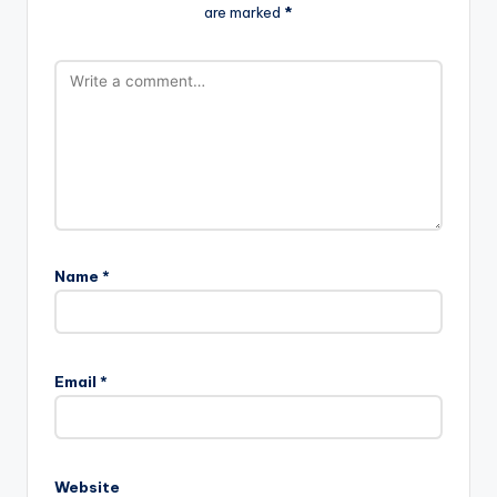
are marked
*
Name
*
Email
*
Website