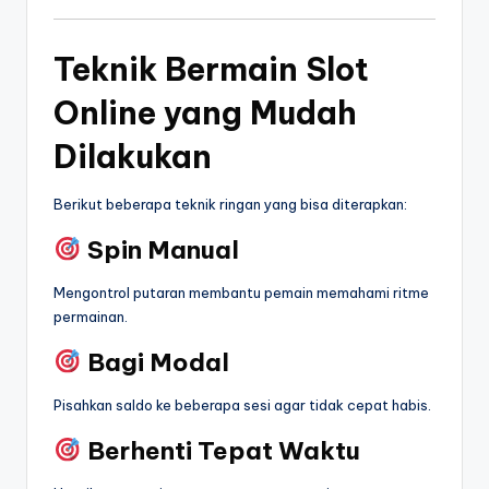
Teknik Bermain Slot
Online yang Mudah
Dilakukan
Berikut beberapa teknik ringan yang bisa diterapkan:
Spin Manual
Mengontrol putaran membantu pemain memahami ritme
permainan.
Bagi Modal
Pisahkan saldo ke beberapa sesi agar tidak cepat habis.
Berhenti Tepat Waktu