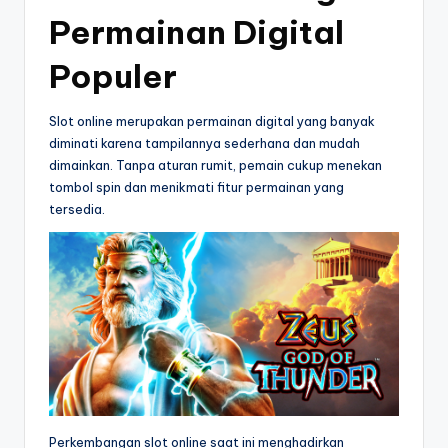
Permainan Digital
Populer
Slot online merupakan permainan digital yang banyak
diminati karena tampilannya sederhana dan mudah
dimainkan. Tanpa aturan rumit, pemain cukup menekan
tombol spin dan menikmati fitur permainan yang
tersedia.
Perkembangan slot online saat ini menghadirkan