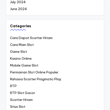
July 2024
June 2024
Categories
Cara Dapat Scatter Hitam
Cara Main Slot
Game Slot
Kasino Online
Mobile Game Slot
Permainan Slot Online Populer
Rahasia Scatter Pragmatic Play
RTP
RTP Slot Gacor
Scatter Hitam
Situs Slot