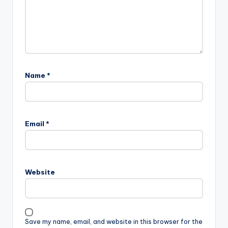
Name
*
Email
*
Website
Save my name, email, and website in this browser for the