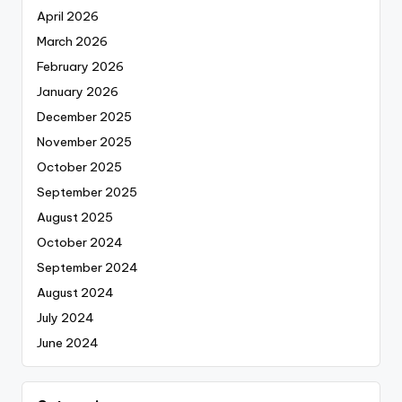
April 2026
March 2026
February 2026
January 2026
December 2025
November 2025
October 2025
September 2025
August 2025
October 2024
September 2024
August 2024
July 2024
June 2024