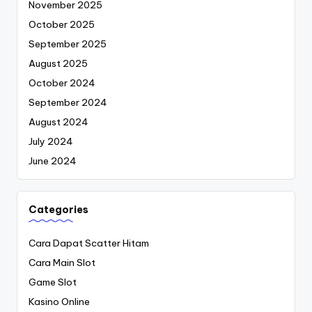
November 2025
October 2025
September 2025
August 2025
October 2024
September 2024
August 2024
July 2024
June 2024
Categories
Cara Dapat Scatter Hitam
Cara Main Slot
Game Slot
Kasino Online