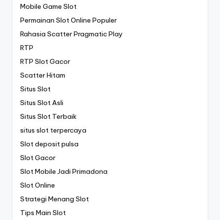
Mobile Game Slot
Permainan Slot Online Populer
Rahasia Scatter Pragmatic Play
RTP
RTP Slot Gacor
Scatter Hitam
Situs Slot
Situs Slot Asli
Situs Slot Terbaik
situs slot terpercaya
Slot deposit pulsa
Slot Gacor
Slot Mobile Jadi Primadona
Slot Online
Strategi Menang Slot
Tips Main Slot