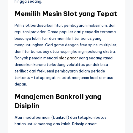
hingga sedang.
Memilih Mesin Slot yang Tepat
Pilih slot berdasarkan fitur, pembayaran maksimum, dan
reputasi provider. Game populer dari penyedia ternama
biasanya lebih fair dan memiliki fitur bonus yang
menguntungkan. Cari game dengan free spins, multiplier,
dan fitur bonus buy atau respin jika ingin peluang ekstra.
Banyak pemain mencari
slot gacor
yang sedang ramai
dimainkan karena terkadang volatilitas pendek bisa
terlihat dari frekuensi pembayaran dalam periode
tertentu—tetapi ingat ini tidak menjamin hasil di masa
depan.
Manajemen Bankroll yang
Disiplin
Atur modal bermain (bankroll) dan tetapkan batas
harian untuk menang dan kalah. Prinsip dasar: