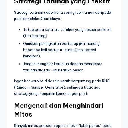
Strategi Taruhan yang Efektif
Strategi taruhan sederhana sering lebih aman daripada
pola kompleks. Contohnya:
Tetap pada satu laju taruhan yang sesuai bankroll
(flat betting).
Gunakan peningkatan bertahap jika menang
beberapa kali berturut-turut (tapi batasi
kenaikan).
Jangan mengejar kerugian dengan menaikkan
taruhan drastis—ini berisiko besar.
Ingat bahwa slot didesain untuk bergantung pada RNG
(Random Number Generator), sehingga tidak ada
strategi yang menjamin kemenangan pasti.
Mengenali dan Menghindari
Mitos
Banyak mitos beredar seperti mesin “lebih panas” pada