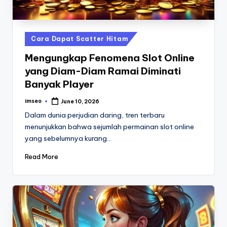
Posted
Cara Dapat Scatter Hitam
in
Mengungkap Fenomena Slot Online
yang Diam-Diam Ramai Diminati
Banyak Player
imseo
June 10, 2026
Posted
by
Dalam dunia perjudian daring, tren terbaru
menunjukkan bahwa sejumlah permainan slot online
yang sebelumnya kurang…
Read More