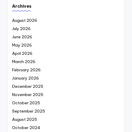
Archives
August 2026
July 2026
June 2026
May 2026
April 2026
March 2026
February 2026
January 2026
December 2025
November 2025
October 2025
September 2025
August 2025
October 2024