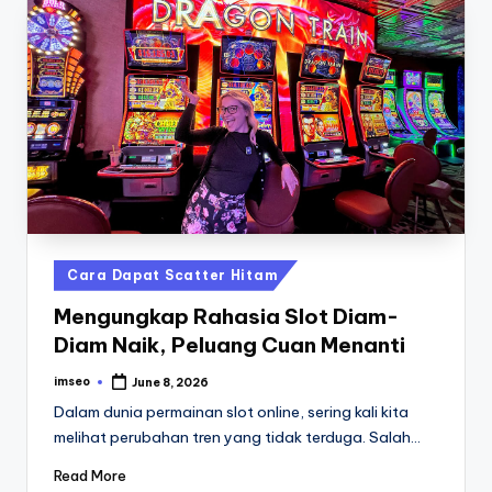
Posted
Cara Dapat Scatter Hitam
in
Mengungkap Rahasia Slot Diam-
Diam Naik, Peluang Cuan Menanti
imseo
June 8, 2026
Posted
by
Dalam dunia permainan slot online, sering kali kita
melihat perubahan tren yang tidak terduga. Salah…
Read More