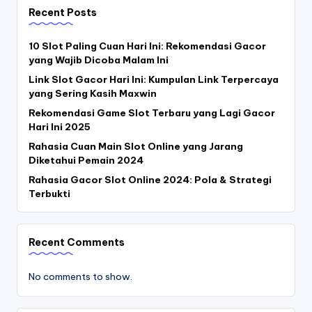
Recent Posts
10 Slot Paling Cuan Hari Ini: Rekomendasi Gacor
yang Wajib Dicoba Malam Ini
Link Slot Gacor Hari Ini: Kumpulan Link Terpercaya
yang Sering Kasih Maxwin
Rekomendasi Game Slot Terbaru yang Lagi Gacor
Hari Ini 2025
Rahasia Cuan Main Slot Online yang Jarang
Diketahui Pemain 2024
Rahasia Gacor Slot Online 2024: Pola & Strategi
Terbukti
Recent Comments
No comments to show.