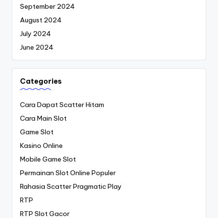
September 2024
August 2024
July 2024
June 2024
Categories
Cara Dapat Scatter Hitam
Cara Main Slot
Game Slot
Kasino Online
Mobile Game Slot
Permainan Slot Online Populer
Rahasia Scatter Pragmatic Play
RTP
RTP Slot Gacor