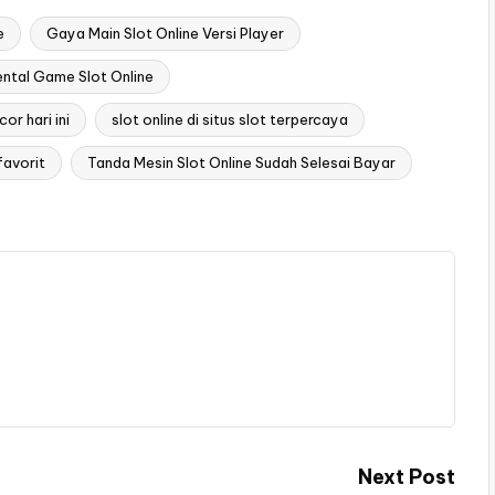
e
Gaya Main Slot Online Versi Player
ntal Game Slot Online
cor hari ini
slot online di situs slot terpercaya
favorit
Tanda Mesin Slot Online Sudah Selesai Bayar
Next Post