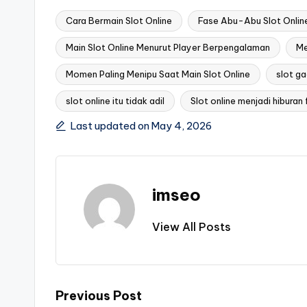
Cara Bermain Slot Online
Fase Abu-Abu Slot Onlin
Main Slot Online Menurut Player Berpengalaman
Me
Momen Paling Menipu Saat Main Slot Online
slot ga
Tags:
slot online itu tidak adil
Slot online menjadi hiburan 
Last updated on May 4, 2026
imseo
View All Posts
Post
Previous Post