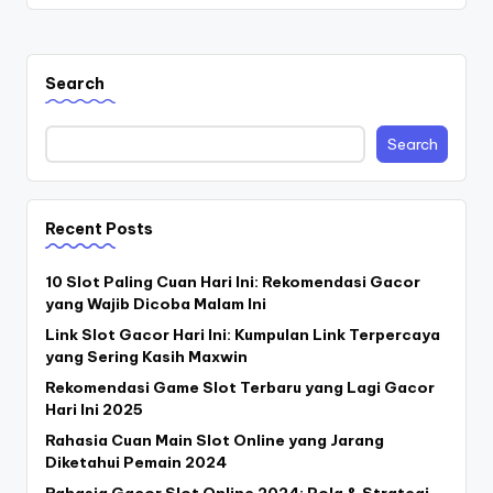
Search
Search
Recent Posts
10 Slot Paling Cuan Hari Ini: Rekomendasi Gacor
yang Wajib Dicoba Malam Ini
Link Slot Gacor Hari Ini: Kumpulan Link Terpercaya
yang Sering Kasih Maxwin
Rekomendasi Game Slot Terbaru yang Lagi Gacor
Hari Ini 2025
Rahasia Cuan Main Slot Online yang Jarang
Diketahui Pemain 2024