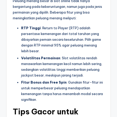
Peluang menang besar di slot online tidak hanya
bergantung pada keberuntungan, namun juga pada jenis
permainan yang dipilih. Beberapa fitur yang bisa
meningkatkan peluang menang meliputi:
RTP Tinggi
: Return to Player (RTP) adalah
persentase kemenangan dari total taruhan yang
dibayarkan pemain secara keseluruhan. Pilih game
dengan RTP minimal 95% agar peluang menang
lebih besar.
Volatilitas Permainan
: Slot volatilitas rendah
menawarkan kemenangan kecil namun lebih sering,
sedangkan volatilitas tinggi memberikan peluang
jackpot besar, meskipun jarang terjadi.
Fitur Bonus dan Free Spin
: Gunakan fitur-fitur ini
untuk memperbesar peluang mendapatkan
kemenangan tanpa harus menambah modal secara
signifikan.
Tips Gacor untuk