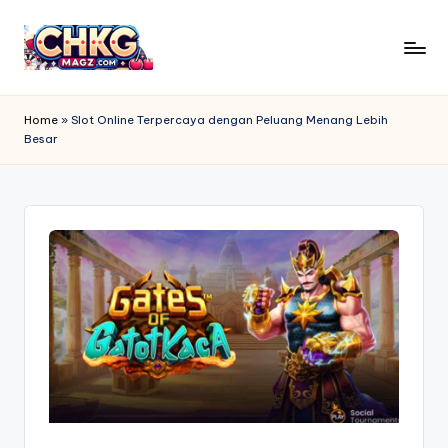
Home
»
Slot Online Terpercaya dengan Peluang Menang Lebih
Besar