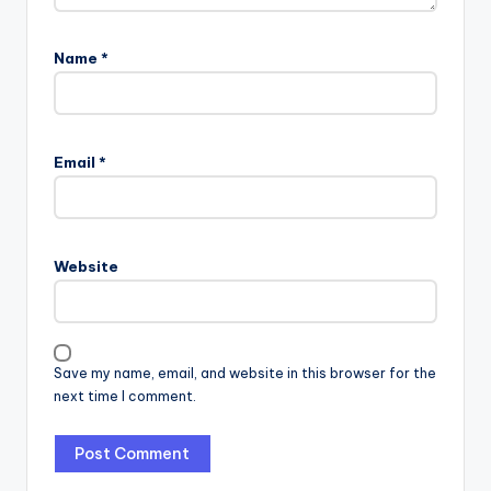
Name
*
Email
*
Website
Save my name, email, and website in this browser for the
next time I comment.