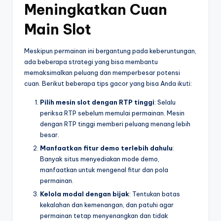
Meningkatkan Cuan
Main Slot
Meskipun permainan ini bergantung pada keberuntungan,
ada beberapa strategi yang bisa membantu
memaksimalkan peluang dan memperbesar potensi
cuan. Berikut beberapa tips gacor yang bisa Anda ikuti:
Pilih mesin slot dengan RTP tinggi
: Selalu
periksa RTP sebelum memulai permainan. Mesin
dengan RTP tinggi memberi peluang menang lebih
besar.
Manfaatkan fitur demo terlebih dahulu
:
Banyak situs menyediakan mode demo,
manfaatkan untuk mengenal fitur dan pola
permainan.
Kelola modal dengan bijak
: Tentukan batas
kekalahan dan kemenangan, dan patuhi agar
permainan tetap menyenangkan dan tidak