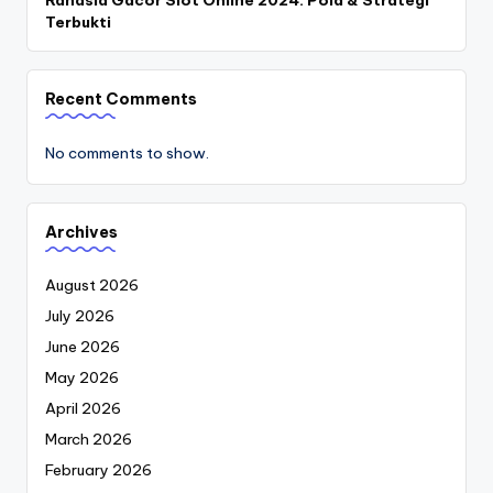
Rahasia Gacor Slot Online 2024: Pola & Strategi
Terbukti
Recent Comments
No comments to show.
Archives
August 2026
July 2026
June 2026
May 2026
April 2026
March 2026
February 2026