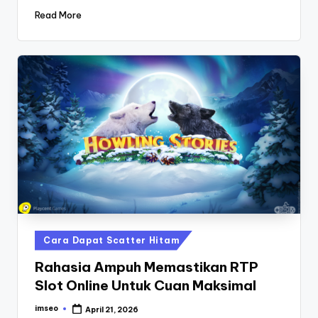
Read More
Posted
Cara Dapat Scatter Hitam
in
Rahasia Ampuh Memastikan RTP
Slot Online Untuk Cuan Maksimal
imseo
April 21, 2026
Posted