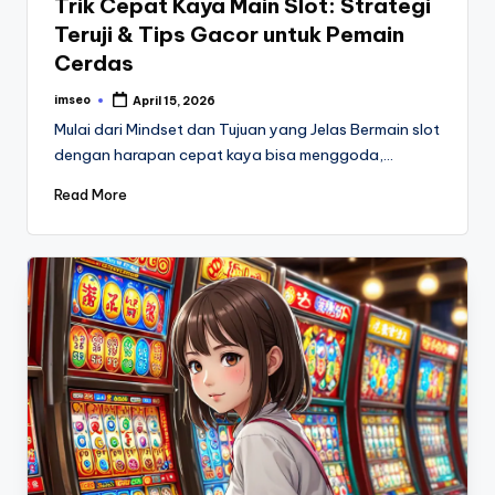
Trik Cepat Kaya Main Slot: Strategi
Teruji & Tips Gacor untuk Pemain
Cerdas
imseo
April 15, 2026
Posted
by
Mulai dari Mindset dan Tujuan yang Jelas Bermain slot
dengan harapan cepat kaya bisa menggoda,…
Read More