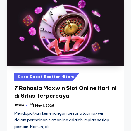
Posted
Cara Dapat Scatter Hitam
in
7 Rahasia Maxwin Slot Online Hari Ini
di Situs Terpercaya
imseo
May 1, 2026
Posted
by
Mendapatkan kemenangan besar atau maxwin
dalam permainan slot online adalah impian setiap
pemain. Namun, di…