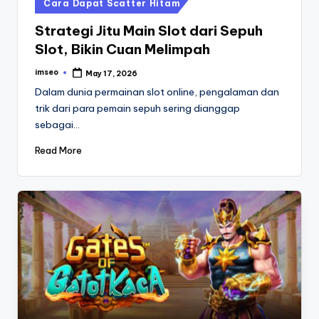
Posted
Cara Dapat Scatter Hitam
in
Strategi Jitu Main Slot dari Sepuh
Slot, Bikin Cuan Melimpah
imseo
May 17, 2026
Posted
by
Dalam dunia permainan slot online, pengalaman dan
trik dari para pemain sepuh sering dianggap
sebagai…
Read More