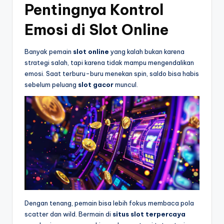
Pentingnya Kontrol
Emosi di Slot Online
Banyak pemain
slot online
yang kalah bukan karena
strategi salah, tapi karena tidak mampu mengendalikan
emosi. Saat terburu-buru menekan spin, saldo bisa habis
sebelum peluang
slot gacor
muncul.
Dengan tenang, pemain bisa lebih fokus membaca pola
scatter dan wild. Bermain di
situs slot terpercaya