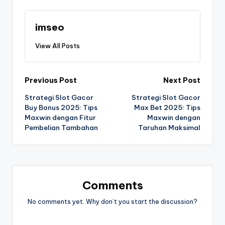
imseo
View All Posts
Post
Previous Post
Next Post
Strategi Slot Gacor
Strategi Slot Gacor
navigation
Buy Bonus 2025: Tips
Max Bet 2025: Tips
Maxwin dengan Fitur
Maxwin dengan
Pembelian Tambahan
Taruhan Maksimal
Comments
No comments yet. Why don’t you start the discussion?