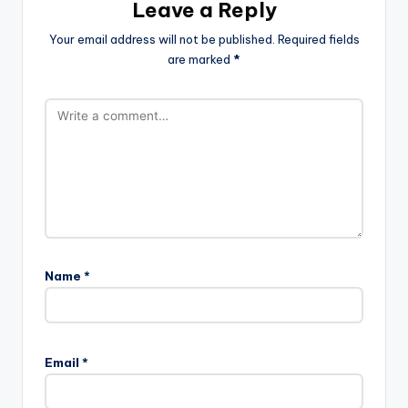
Leave a Reply
Your email address will not be published.
Required fields
are marked
*
Name
*
Email
*