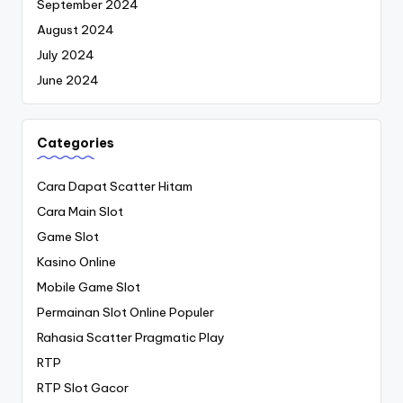
September 2024
August 2024
July 2024
June 2024
Categories
Cara Dapat Scatter Hitam
Cara Main Slot
Game Slot
Kasino Online
Mobile Game Slot
Permainan Slot Online Populer
Rahasia Scatter Pragmatic Play
RTP
RTP Slot Gacor