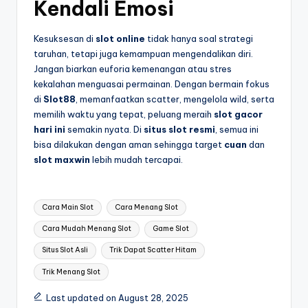
Kendali Emosi
Kesuksesan di
slot online
tidak hanya soal strategi
taruhan, tetapi juga kemampuan mengendalikan diri.
Jangan biarkan euforia kemenangan atau stres
kekalahan menguasai permainan. Dengan bermain fokus
di
Slot88
, memanfaatkan scatter, mengelola wild, serta
memilih waktu yang tepat, peluang meraih
slot gacor
hari ini
semakin nyata. Di
situs slot resmi
, semua ini
bisa dilakukan dengan aman sehingga target
cuan
dan
slot maxwin
lebih mudah tercapai.
Tags:
Cara Main Slot
Cara Menang Slot
Cara Mudah Menang Slot
Game Slot
Situs Slot Asli
Trik Dapat Scatter Hitam
Trik Menang Slot
Last updated on August 28, 2025