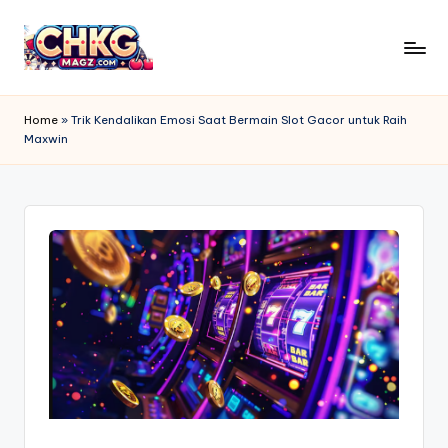
Home
»
Trik Kendalikan Emosi Saat Bermain Slot Gacor untuk Raih
Maxwin