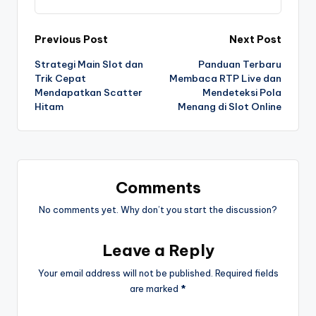
Post
Previous Post
Next Post
Strategi Main Slot dan
Panduan Terbaru
navigation
Trik Cepat
Membaca RTP Live dan
Mendapatkan Scatter
Mendeteksi Pola
Hitam
Menang di Slot Online
Comments
No comments yet. Why don’t you start the discussion?
Leave a Reply
Your email address will not be published.
Required fields
are marked
*