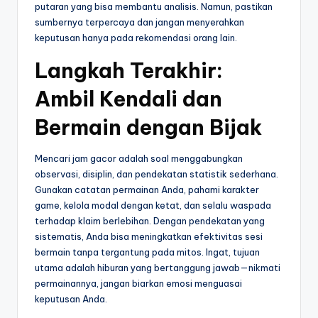
putaran yang bisa membantu analisis. Namun, pastikan
sumbernya terpercaya dan jangan menyerahkan
keputusan hanya pada rekomendasi orang lain.
Langkah Terakhir:
Ambil Kendali dan
Bermain dengan Bijak
Mencari jam gacor adalah soal menggabungkan
observasi, disiplin, dan pendekatan statistik sederhana.
Gunakan catatan permainan Anda, pahami karakter
game, kelola modal dengan ketat, dan selalu waspada
terhadap klaim berlebihan. Dengan pendekatan yang
sistematis, Anda bisa meningkatkan efektivitas sesi
bermain tanpa tergantung pada mitos. Ingat, tujuan
utama adalah hiburan yang bertanggung jawab—nikmati
permainannya, jangan biarkan emosi menguasai
keputusan Anda.