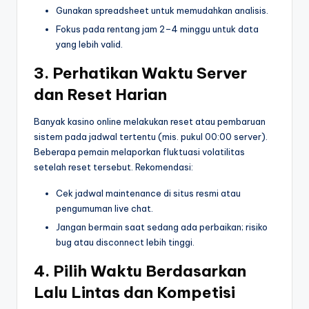
Gunakan spreadsheet untuk memudahkan analisis.
Fokus pada rentang jam 2–4 minggu untuk data
yang lebih valid.
3. Perhatikan Waktu Server
dan Reset Harian
Banyak kasino online melakukan reset atau pembaruan
sistem pada jadwal tertentu (mis. pukul 00:00 server).
Beberapa pemain melaporkan fluktuasi volatilitas
setelah reset tersebut. Rekomendasi:
Cek jadwal maintenance di situs resmi atau
pengumuman live chat.
Jangan bermain saat sedang ada perbaikan; risiko
bug atau disconnect lebih tinggi.
4. Pilih Waktu Berdasarkan
Lalu Lintas dan Kompetisi