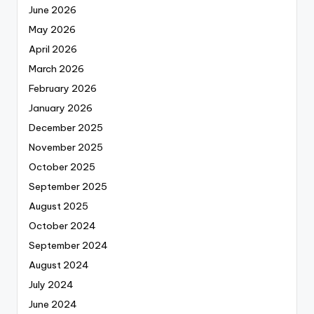
June 2026
May 2026
April 2026
March 2026
February 2026
January 2026
December 2025
November 2025
October 2025
September 2025
August 2025
October 2024
September 2024
August 2024
July 2024
June 2024