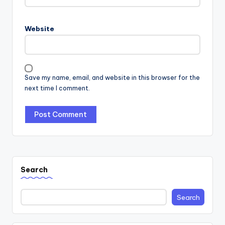
Website
Save my name, email, and website in this browser for the
next time I comment.
Search
Search