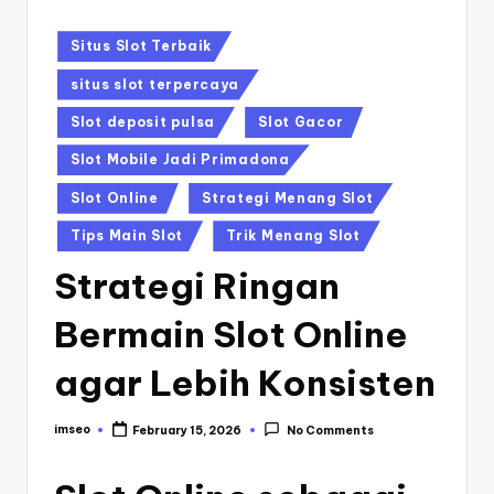
Posted
Situs Slot Terbaik
in
situs slot terpercaya
Slot deposit pulsa
Slot Gacor
Slot Mobile Jadi Primadona
Slot Online
Strategi Menang Slot
Tips Main Slot
Trik Menang Slot
Strategi Ringan
Bermain Slot Online
agar Lebih Konsisten
imseo
February 15, 2026
No Comments
Posted
by