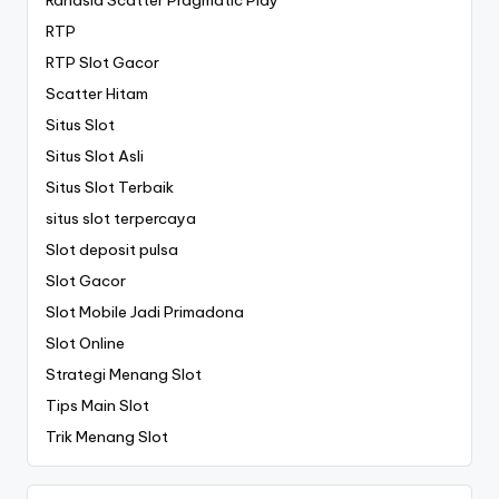
Rahasia Scatter Pragmatic Play
RTP
RTP Slot Gacor
Scatter Hitam
Situs Slot
Situs Slot Asli
Situs Slot Terbaik
situs slot terpercaya
Slot deposit pulsa
Slot Gacor
Slot Mobile Jadi Primadona
Slot Online
Strategi Menang Slot
Tips Main Slot
Trik Menang Slot