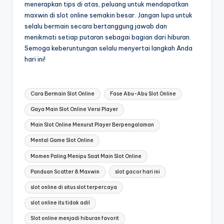
menerapkan tips di atas, peluang untuk mendapatkan
maxwin di slot online semakin besar. Jangan lupa untuk
selalu bermain secara bertanggung jawab dan
menikmati setiap putaran sebagai bagian dari hiburan.
Semoga keberuntungan selalu menyertai langkah Anda
hari ini!
Tags:
Cara Bermain Slot Online
Fase Abu-Abu Slot Online
Gaya Main Slot Online Versi Player
Main Slot Online Menurut Player Berpengalaman
Mental Game Slot Online
Momen Paling Menipu Saat Main Slot Online
Panduan Scatter & Maxwin
slot gacor hari ini
slot online di situs slot terpercaya
slot online itu tidak adil
Slot online menjadi hiburan favorit