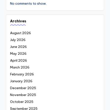
No comments to show.
Archives
August 2026
July 2026
June 2026
May 2026
April 2026
March 2026
February 2026
January 2026
December 2025
November 2025
October 2025
September 2025