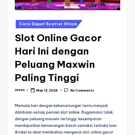
Posted
Cara Dapat Scatter Hitam
in
Slot Online Gacor
Hari Ini dengan
Peluang Maxwin
Paling Tinggi
imseo
May 13, 2026
No Comments
Posted
by
Memulai hari dengan keberuntungan tentu menjadi
dambaan setiap pemain
slot online
. Bagaimana tidak,
dengan peluang maxwin tertinggi, kesempatan
mendapatkan kemenangan besar semakin terbuka luas.
Artikel ini akan membahas mengenai slot online gacor