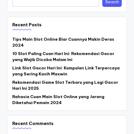
Search
Recent Posts
Tips Main Slot Online Biar Cuannya Makin Deras
2024
10 Slot Paling Cuan Hari Ini: Rekomendasi Gacor
yang Wajib Dicoba Malam Ini
Link Slot Gacor Hari Ini: Kumpulan Link Terpercaya
yang Sering Kasih Maxwin
Rekomendasi Game Slot Terbaru yang Lagi Gacor
Hari Ini 2025
Rahasia Cuan Main Slot Online yang Jarang
Diketahui Pemain 2024
Recent Comments