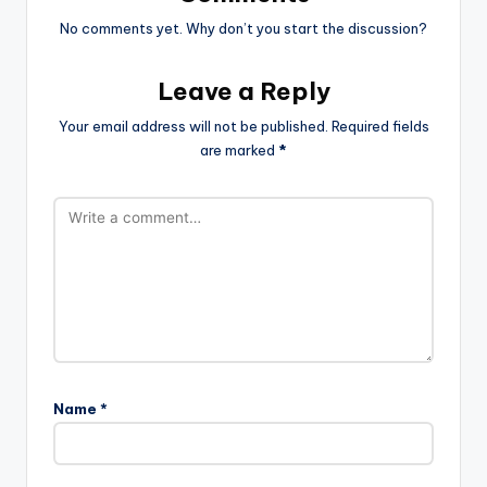
No comments yet. Why don’t you start the discussion?
Leave a Reply
Your email address will not be published.
Required fields
are marked
*
Name
*