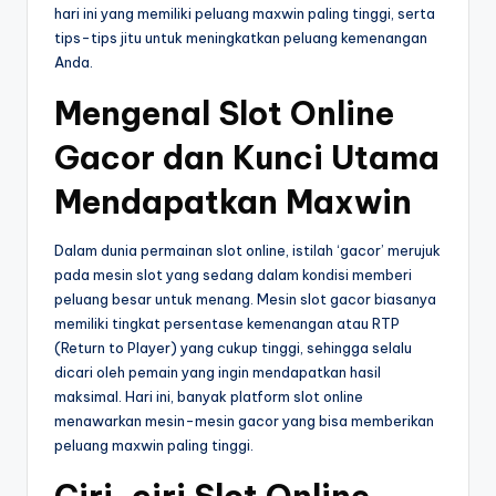
hari ini yang memiliki peluang maxwin paling tinggi, serta
tips-tips jitu untuk meningkatkan peluang kemenangan
Anda.
Mengenal Slot Online
Gacor dan Kunci Utama
Mendapatkan Maxwin
Dalam dunia permainan slot online, istilah ‘gacor’ merujuk
pada mesin slot yang sedang dalam kondisi memberi
peluang besar untuk menang. Mesin slot gacor biasanya
memiliki tingkat persentase kemenangan atau RTP
(Return to Player) yang cukup tinggi, sehingga selalu
dicari oleh pemain yang ingin mendapatkan hasil
maksimal. Hari ini, banyak platform slot online
menawarkan mesin-mesin gacor yang bisa memberikan
peluang maxwin paling tinggi.