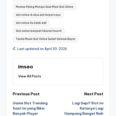
Momen Paling Menipu Saat Main Slot Online
slot online di situs slot terpercaya
slot online itu tidak adil
Slot online menjadi hiburan favorit
Tanda Mesin Slot Online Sudah Selesai Bayar
Last updated on April 30, 2026
imseo
View All Posts
Post
Previous Post
Next Post
Game Slot Trending
Lagi Sepi? Slot Ini
navigation
Saat Ini yang Bikin
Katanya Lagi
Banyak Player
Gampang Banget Raih