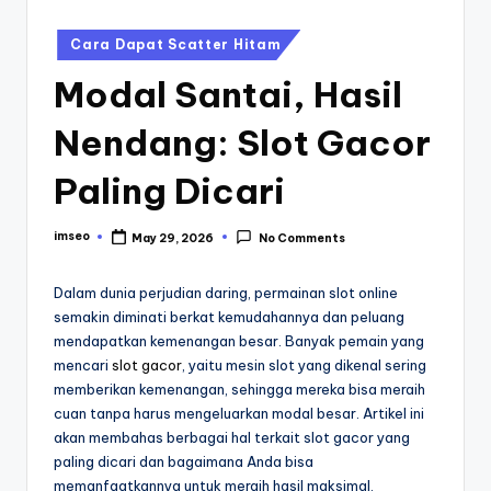
Posted
Cara Dapat Scatter Hitam
in
Modal Santai, Hasil
Nendang: Slot Gacor
Paling Dicari
imseo
May 29, 2026
No Comments
Posted
by
Dalam dunia perjudian daring, permainan slot online
semakin diminati berkat kemudahannya dan peluang
mendapatkan kemenangan besar. Banyak pemain yang
mencari
slot gacor
, yaitu mesin slot yang dikenal sering
memberikan kemenangan, sehingga mereka bisa meraih
cuan tanpa harus mengeluarkan modal besar. Artikel ini
akan membahas berbagai hal terkait slot gacor yang
paling dicari dan bagaimana Anda bisa
memanfaatkannya untuk meraih hasil maksimal.