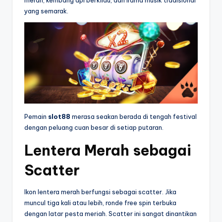
merah, kembang api berkilau, dan irama musik tradisional
yang semarak.
Pemain
slot88
merasa seakan berada di tengah festival
dengan peluang cuan besar di setiap putaran.
Lentera Merah sebagai
Scatter
Ikon lentera merah berfungsi sebagai scatter. Jika
muncul tiga kali atau lebih, ronde free spin terbuka
dengan latar pesta meriah. Scatter ini sangat dinantikan