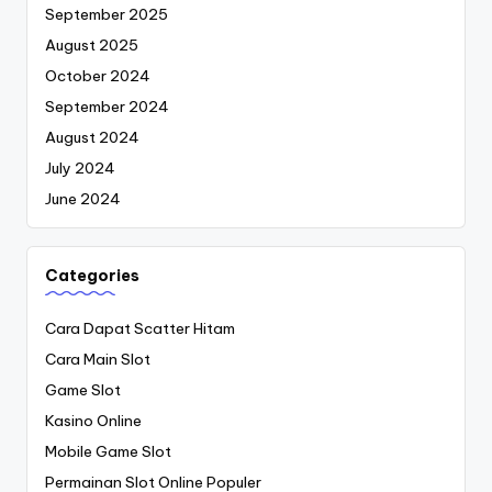
September 2025
August 2025
October 2024
September 2024
August 2024
July 2024
June 2024
Categories
Cara Dapat Scatter Hitam
Cara Main Slot
Game Slot
Kasino Online
Mobile Game Slot
Permainan Slot Online Populer