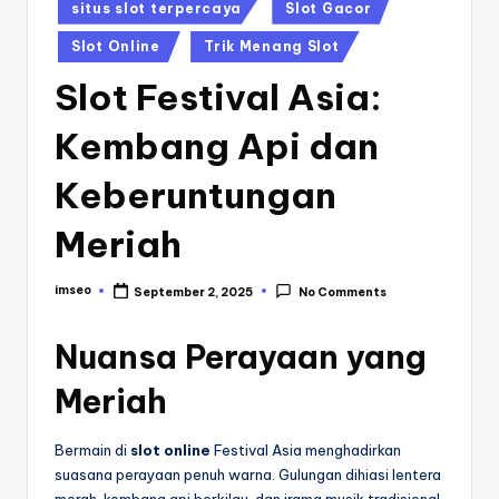
situs slot terpercaya
Slot Gacor
Slot Online
Trik Menang Slot
Slot Festival Asia:
Kembang Api dan
Keberuntungan
Meriah
imseo
September 2, 2025
No Comments
Posted
by
Nuansa Perayaan yang
Meriah
Bermain di
slot online
Festival Asia menghadirkan
suasana perayaan penuh warna. Gulungan dihiasi lentera