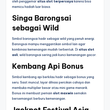
oleh penggemar
situs slot terpercaya
karena bisa
memicu hadiah luar biasa.
Singa Barongsai
sebagai Wild
Simbol barongsai hadir sebagai wild yang penuh energi.
Barongsai mampu menggantikan simbol lain agar
kombinasi kemenangan mudah terbentuk. Di
situs slot
asli
, wild barongsai sering jadi kunci kemenangan gacor.
Kembang Api Bonus
Simbol kembang api berkilau hadir sebagai bonus yang
seru. Saat muncul, layar dihiasi percikan cahaya dan
membuka multiplier besar atau mini game menarik.
Bonus ini membuat pemain
slot maxwin
semakin
bersemangat berburu kemenangan.
Jackpot Festival Asia