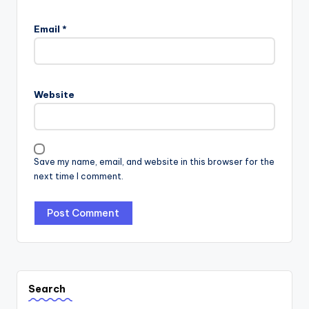
Email
*
Website
Save my name, email, and website in this browser for the
next time I comment.
Search