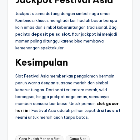
Jackpot utama datang dengan simbol naga emas.
Kombinasi khusus menghadirkan hadiah besar berupa
koin emas dan simbol keberuntungan tradisional. Bagi
pecinta
deposit pulsa slot
, fitur jackpot ini menjadi
momen paling ditunggu karena bisa membawa
kemenangan spektakuler.
Kesimpulan
Slot Festival Asia memberikan pengalaman bermain
penuh warna dengan suasana meriah dan simbol
keberuntungan. Dari scatter lentera merah, wild
barongsai, hingga jackpot naga emas, semuanya
memberi sensasi luar biasa. Untuk pemain
slot gacor
hari ini
, Festival Asia adalah pilihan tepat di
situs slot
resmi
untuk meraih cuan tanpa batas.
Tags:
Cara Mudah Menang Slot
Game Slot