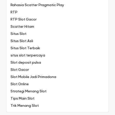
Rahasia Scatter Pragmatic Play
RTP
RTP Slot Gacor
Scatter Hitam
Situs Slot
Situs Slot Asli
Situs Slot Terbaik
situs slot terpercaya
Slot deposit pulsa
Slot Gacor
Slot Mobile Jadi Primadona
Slot Online
Strategi Menang Slot
Tips Main Slot
Trik Menang Slot