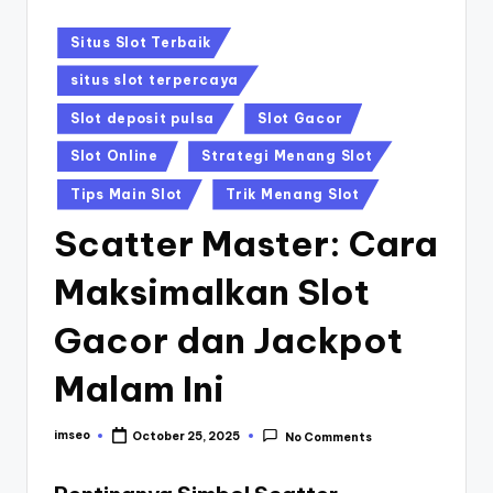
Posted
Situs Slot Terbaik
in
situs slot terpercaya
Slot deposit pulsa
Slot Gacor
Slot Online
Strategi Menang Slot
Tips Main Slot
Trik Menang Slot
Scatter Master: Cara
Maksimalkan Slot
Gacor dan Jackpot
Malam Ini
imseo
October 25, 2025
No Comments
Posted
by