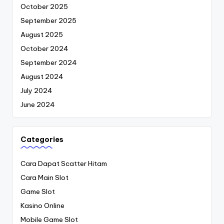
October 2025
September 2025
August 2025
October 2024
September 2024
August 2024
July 2024
June 2024
Categories
Cara Dapat Scatter Hitam
Cara Main Slot
Game Slot
Kasino Online
Mobile Game Slot