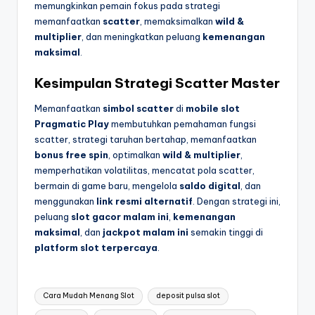
memungkinkan pemain fokus pada strategi
memanfaatkan
scatter
, memaksimalkan
wild &
multiplier
, dan meningkatkan peluang
kemenangan
maksimal
.
Kesimpulan Strategi Scatter Master
Memanfaatkan
simbol scatter
di
mobile slot
Pragmatic Play
membutuhkan pemahaman fungsi
scatter, strategi taruhan bertahap, memanfaatkan
bonus free spin
, optimalkan
wild & multiplier
,
memperhatikan volatilitas, mencatat pola scatter,
bermain di game baru, mengelola
saldo digital
, dan
menggunakan
link resmi alternatif
. Dengan strategi ini,
peluang
slot gacor malam ini
,
kemenangan
maksimal
, dan
jackpot malam ini
semakin tinggi di
platform slot terpercaya
.
Tags:
Cara Mudah Menang Slot
deposit pulsa slot