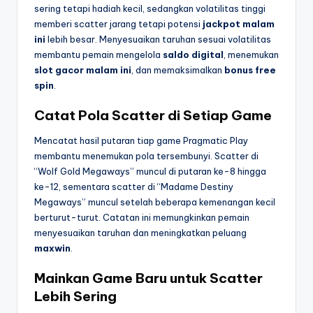
sering tetapi hadiah kecil, sedangkan volatilitas tinggi
memberi scatter jarang tetapi potensi
jackpot malam
ini
lebih besar. Menyesuaikan taruhan sesuai volatilitas
membantu pemain mengelola
saldo digital
, menemukan
slot gacor malam ini
, dan memaksimalkan
bonus free
spin
.
Catat Pola Scatter di Setiap Game
Mencatat hasil putaran tiap game Pragmatic Play
membantu menemukan pola tersembunyi. Scatter di
“Wolf Gold Megaways” muncul di putaran ke-8 hingga
ke-12, sementara scatter di “Madame Destiny
Megaways” muncul setelah beberapa kemenangan kecil
berturut-turut. Catatan ini memungkinkan pemain
menyesuaikan taruhan dan meningkatkan peluang
maxwin
.
Mainkan Game Baru untuk Scatter
Lebih Sering