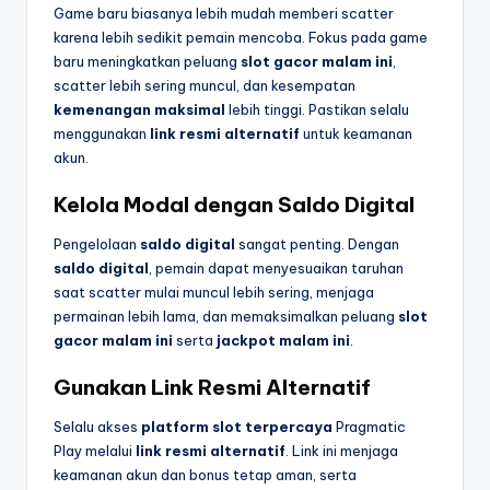
Game baru biasanya lebih mudah memberi scatter
karena lebih sedikit pemain mencoba. Fokus pada game
baru meningkatkan peluang
slot gacor malam ini
,
scatter lebih sering muncul, dan kesempatan
kemenangan maksimal
lebih tinggi. Pastikan selalu
menggunakan
link resmi alternatif
untuk keamanan
akun.
Kelola Modal dengan
Saldo Digital
Pengelolaan
saldo digital
sangat penting. Dengan
saldo digital
, pemain dapat menyesuaikan taruhan
saat scatter mulai muncul lebih sering, menjaga
permainan lebih lama, dan memaksimalkan peluang
slot
gacor malam ini
serta
jackpot malam ini
.
Gunakan
Link Resmi Alternatif
Selalu akses
platform slot terpercaya
Pragmatic
Play melalui
link resmi alternatif
. Link ini menjaga
keamanan akun dan bonus tetap aman, serta