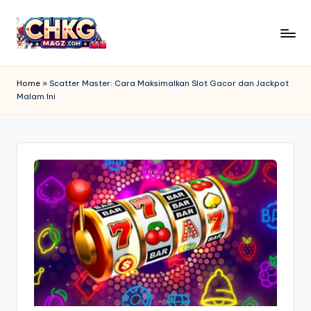
Home
»
Scatter Master: Cara Maksimalkan Slot Gacor dan Jackpot
Malam Ini