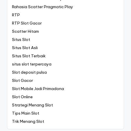
Rahasia Scatter Pragmatic Play
RTP
RTP Slot Gacor
Scatter Hitam
Situs Slot
Situs Slot Asli
Situs Slot Terbaik
situs slot terpercaya
Slot deposit pulsa
Slot Gacor
Slot Mobile Jadi Primadona
Slot Online
Strategi Menang Slot
Tips Main Slot
Trik Menang Slot