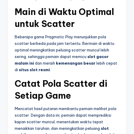
Main di Waktu Optimal
untuk Scatter
Beberapa game Pragmatic Play menunjukkan pola
scatter berbeda pada jam tertentu. Bermain di waktu
optimal meningkatkan peluang scatter muncul lebih
sering, sehingga pemain dapat memicu
slot gacor
malam ini
dan meraih
kemenangan besar
lebih cepat
di
situs slot resmi
.
Catat Pola Scatter di
Setiap Game
Mencatat hasil putaran membantu pemain melihat pola
scatter. Dengan data ini, pemain dapat memprediksi
kapan scatter muncul, menentukan waktu tepat
menaikkan taruhan, dan meningkatkan peluang
slot