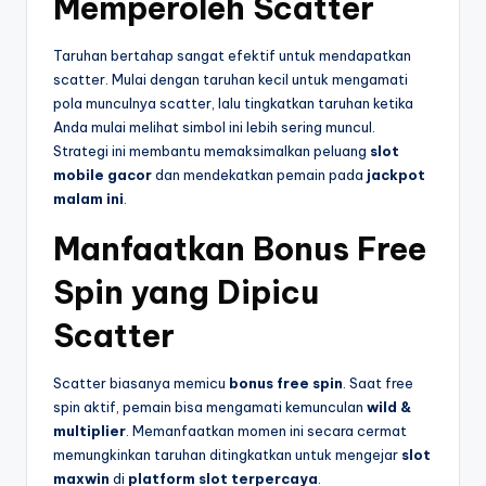
Memperoleh Scatter
Taruhan bertahap sangat efektif untuk mendapatkan
scatter. Mulai dengan taruhan kecil untuk mengamati
pola munculnya scatter, lalu tingkatkan taruhan ketika
Anda mulai melihat simbol ini lebih sering muncul.
Strategi ini membantu memaksimalkan peluang
slot
mobile gacor
dan mendekatkan pemain pada
jackpot
malam ini
.
Manfaatkan Bonus Free
Spin yang Dipicu
Scatter
Scatter biasanya memicu
bonus free spin
. Saat free
spin aktif, pemain bisa mengamati kemunculan
wild &
multiplier
. Memanfaatkan momen ini secara cermat
memungkinkan taruhan ditingkatkan untuk mengejar
slot
maxwin
di
platform slot terpercaya
.