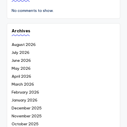
No comments to show.
Archives
August 2026
July 2026
June 2026
May 2026
April 2026
March 2026
February 2026
January 2026
December 2025
November 2025
October 2025