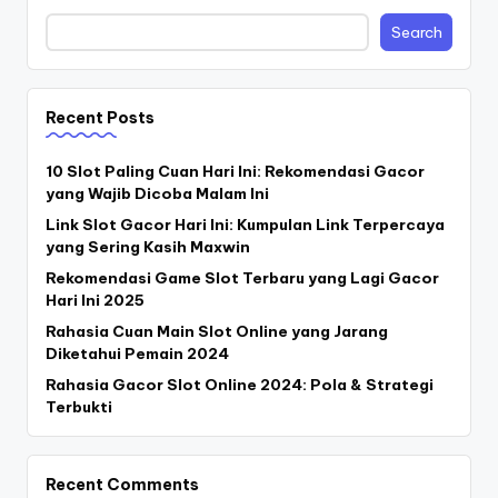
Search
Recent Posts
10 Slot Paling Cuan Hari Ini: Rekomendasi Gacor
yang Wajib Dicoba Malam Ini
Link Slot Gacor Hari Ini: Kumpulan Link Terpercaya
yang Sering Kasih Maxwin
Rekomendasi Game Slot Terbaru yang Lagi Gacor
Hari Ini 2025
Rahasia Cuan Main Slot Online yang Jarang
Diketahui Pemain 2024
Rahasia Gacor Slot Online 2024: Pola & Strategi
Terbukti
Recent Comments