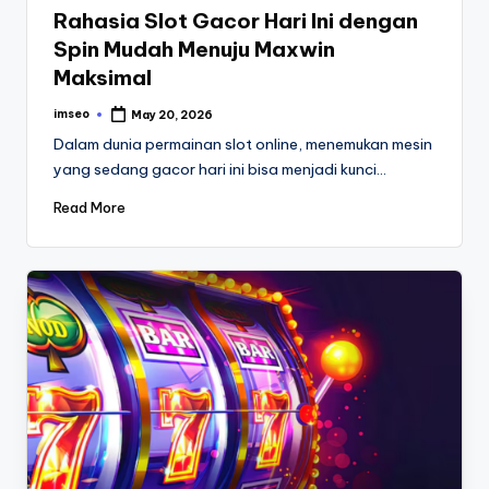
in
Rahasia Slot Gacor Hari Ini dengan
Spin Mudah Menuju Maxwin
Maksimal
imseo
May 20, 2026
Posted
by
Dalam dunia permainan slot online, menemukan mesin
yang sedang gacor hari ini bisa menjadi kunci…
Read More