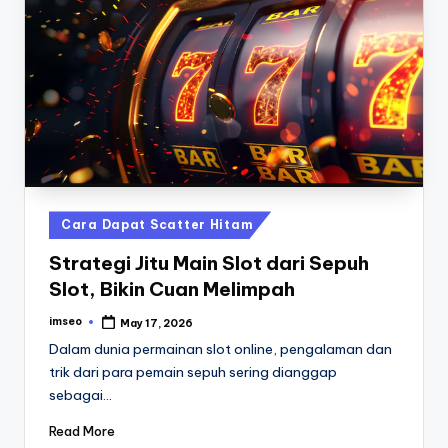
Posted
Cara Dapat Scatter Hitam
in
Strategi Jitu Main Slot dari Sepuh
Slot, Bikin Cuan Melimpah
imseo
May 17, 2026
Posted
by
Dalam dunia permainan slot online, pengalaman dan
trik dari para pemain sepuh sering dianggap
sebagai…
Read More