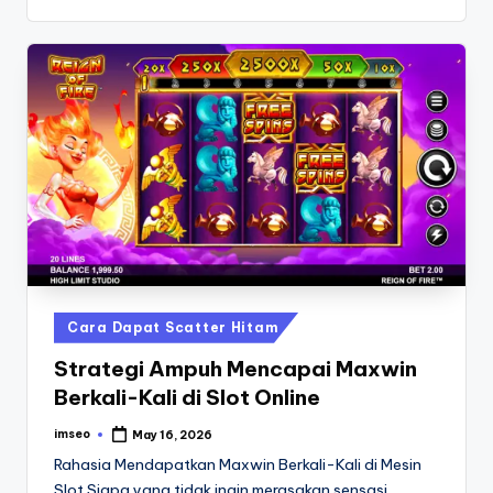
Posted
Cara Dapat Scatter Hitam
in
Strategi Ampuh Mencapai Maxwin
Berkali-Kali di Slot Online
imseo
May 16, 2026
Posted
by
Rahasia Mendapatkan Maxwin Berkali-Kali di Mesin
Slot Siapa yang tidak ingin merasakan sensasi