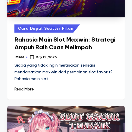
Posted
Cara Dapat Scatter Hitam
in
Rahasia Main Slot Maxwin: Strategi
Ampuh Raih Cuan Melimpah
imseo
May 19, 2026
Posted
by
Siapa yang tidak ingin merasakan sensasi
mendapatkan maxwin dari permainan slot favorit?
Rahasia main slot…
Read More