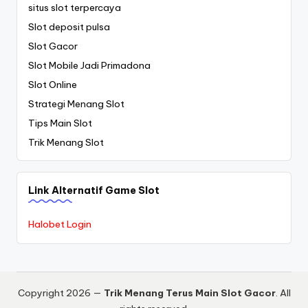
situs slot terpercaya
Slot deposit pulsa
Slot Gacor
Slot Mobile Jadi Primadona
Slot Online
Strategi Menang Slot
Tips Main Slot
Trik Menang Slot
Link Alternatif Game Slot
Halobet Login
Copyright 2026 —
Trik Menang Terus Main Slot Gacor
. All