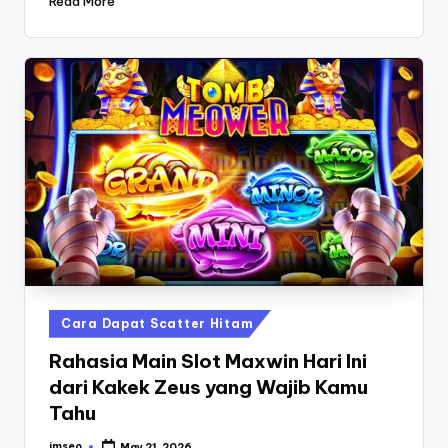
Read More
Posted
Cara Dapat Scatter Hitam
in
Rahasia Main Slot Maxwin Hari Ini
dari Kakek Zeus yang Wajib Kamu
Tahu
imseo
May 21, 2026