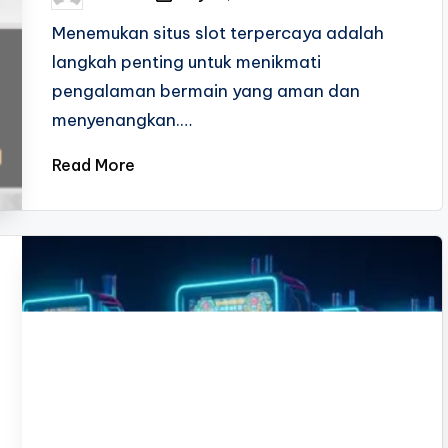
by
Menemukan situs slot terpercaya adalah
langkah penting untuk menikmati
pengalaman bermain yang aman dan
menyenangkan.…
Read More