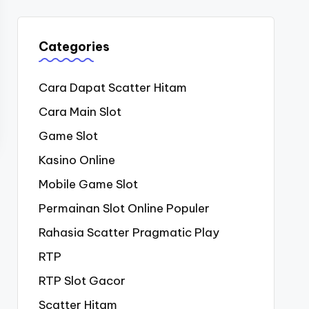
Categories
Cara Dapat Scatter Hitam
Cara Main Slot
Game Slot
Kasino Online
Mobile Game Slot
Permainan Slot Online Populer
Rahasia Scatter Pragmatic Play
RTP
RTP Slot Gacor
Scatter Hitam