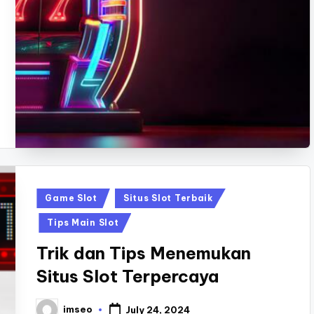
Posted
Game Slot
Situs Slot Terbaik
in
Tips Main Slot
Trik dan Tips Menemukan
Situs Slot Terpercaya
imseo
July 24, 2024
Posted