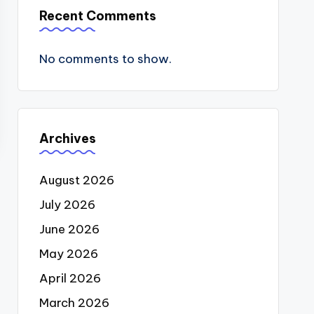
Recent Comments
No comments to show.
Archives
August 2026
July 2026
June 2026
May 2026
April 2026
March 2026