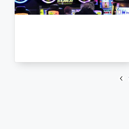
Posts
PRE
PAG
pagination