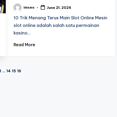
imseo
June 21, 2024
Posted
by
10 Trik Menang Terus Main Slot Online Mesin
slot online adalah salah satu permainan
kasino…
Read More
1
…
14
15
16
VIOUS
E