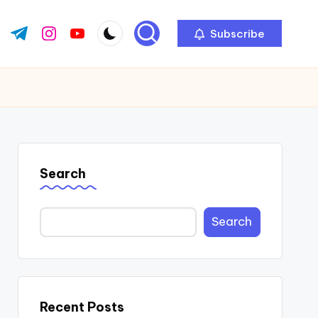
Subscribe
ok.com
tter.com
t.me
instagram.com
youtube.com
Search
Search
Recent Posts