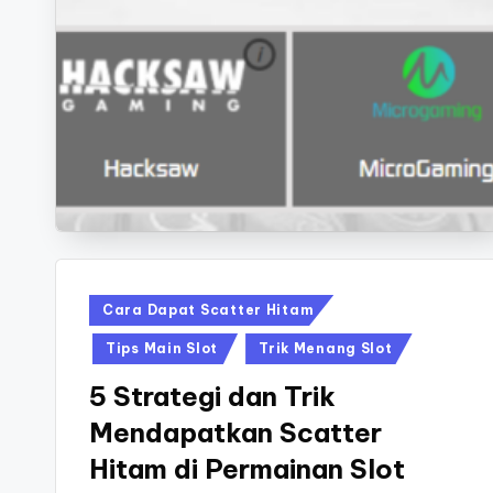
Posted
Cara Dapat Scatter Hitam
in
Tips Main Slot
Trik Menang Slot
5 Strategi dan Trik
Mendapatkan Scatter
Hitam di Permainan Slot