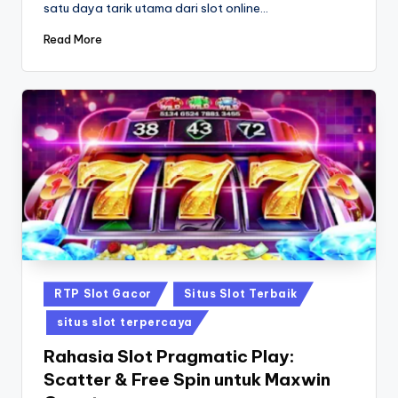
satu daya tarik utama dari slot online…
Read More
Posted
RTP Slot Gacor
Situs Slot Terbaik
in
situs slot terpercaya
Rahasia Slot Pragmatic Play:
Scatter & Free Spin untuk Maxwin