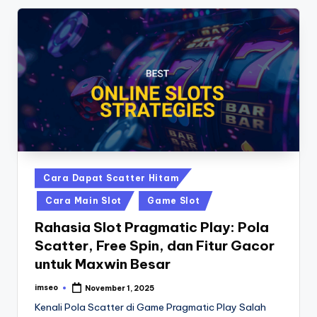
Posted
Cara Dapat Scatter Hitam
in
Cara Main Slot
Game Slot
Rahasia Slot Pragmatic Play: Pola
Scatter, Free Spin, dan Fitur Gacor
untuk Maxwin Besar
imseo
November 1, 2025
Posted
by
Kenali Pola Scatter di Game Pragmatic Play Salah