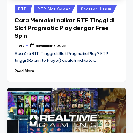
Posted
RTP
RTP Slot Gacor
Scatter Hitam
in
Cara Memaksimalkan RTP Tinggi di
Slot Pragmatic Play dengan Free
Spin
imseo
November 7, 2025
Posted
by
Apa Arti RTP Tinggi di Slot Pragmatic Play? RTP
tinggi (Return to Player) adalah indikator…
Read More