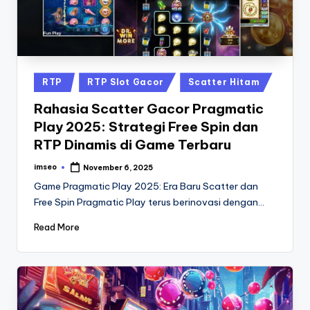
Posted
RTP
RTP Slot Gacor
Scatter Hitam
in
Rahasia Scatter Gacor Pragmatic
Play 2025: Strategi Free Spin dan
RTP Dinamis di Game Terbaru
imseo
November 6, 2025
Posted
by
Game Pragmatic Play 2025: Era Baru Scatter dan
Free Spin Pragmatic Play terus berinovasi dengan…
Read More