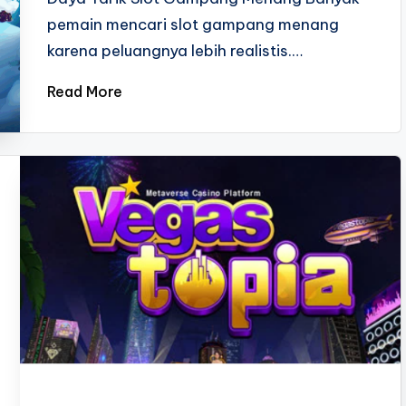
pemain mencari slot gampang menang
karena peluangnya lebih realistis.…
Read More