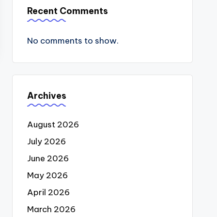
Recent Comments
No comments to show.
Archives
August 2026
July 2026
June 2026
May 2026
April 2026
March 2026