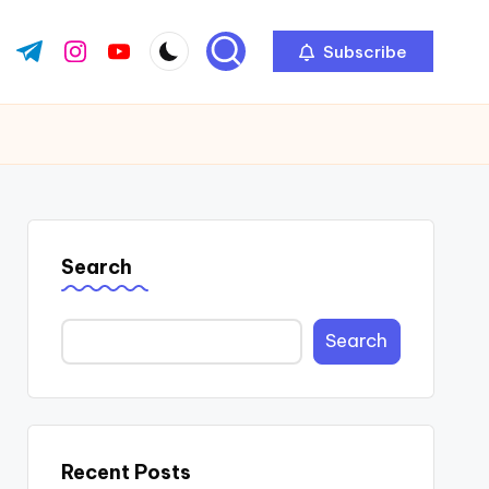
Subscribe
ok.com
tter.com
t.me
instagram.com
youtube.com
Search
Search
Recent Posts