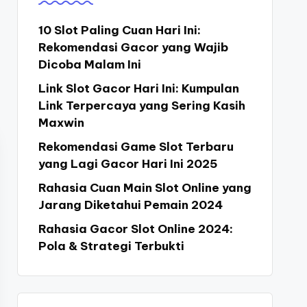
10 Slot Paling Cuan Hari Ini:
Rekomendasi Gacor yang Wajib
Dicoba Malam Ini
Link Slot Gacor Hari Ini: Kumpulan
Link Terpercaya yang Sering Kasih
Maxwin
Rekomendasi Game Slot Terbaru
yang Lagi Gacor Hari Ini 2025
Rahasia Cuan Main Slot Online yang
Jarang Diketahui Pemain 2024
Rahasia Gacor Slot Online 2024:
Pola & Strategi Terbukti