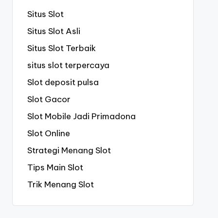
Situs Slot
Situs Slot Asli
Situs Slot Terbaik
situs slot terpercaya
Slot deposit pulsa
Slot Gacor
Slot Mobile Jadi Primadona
Slot Online
Strategi Menang Slot
Tips Main Slot
Trik Menang Slot