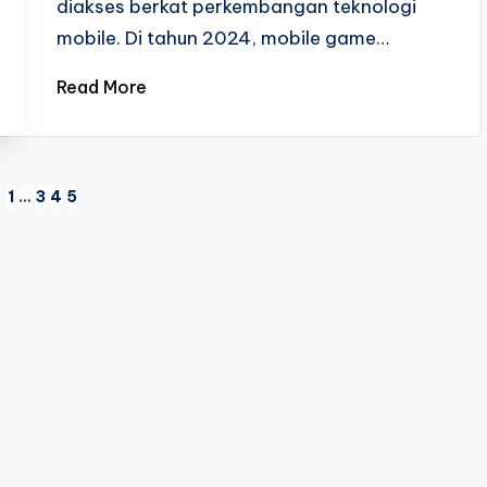
diakses berkat perkembangan teknologi
mobile. Di tahun 2024, mobile game…
Read More
1
…
3
4
5
EVIOUS
GE