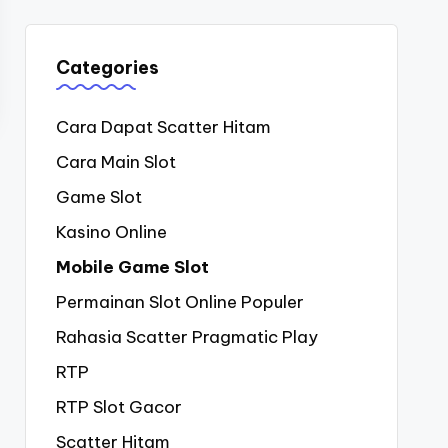
Categories
Cara Dapat Scatter Hitam
Cara Main Slot
Game Slot
Kasino Online
Mobile Game Slot
Permainan Slot Online Populer
Rahasia Scatter Pragmatic Play
RTP
RTP Slot Gacor
Scatter Hitam