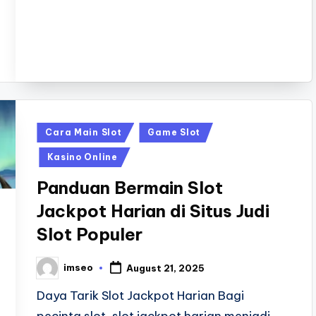
Posted
Cara Main Slot
Game Slot
in
Kasino Online
Panduan Bermain Slot
Jackpot Harian di Situs Judi
Slot Populer
imseo
August 21, 2025
Posted
by
Daya Tarik Slot Jackpot Harian Bagi
pecinta slot, slot jackpot harian menjadi