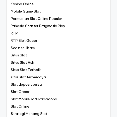
Kasino Online
Mobile Game Slot
Permainan Slot Online Populer
Rahasia Scatter Pragmatic Play
RTP
RTP Slot Gacor
Scatter Hitam
Situs Slot
Situs Slot Asli
Situs Slot Terbaik
situs slot terpercaya
Slot deposit pulsa
Slot Gacor
Slot Mobile Jadi Primadona
Slot Online
Strategi Menang Slot