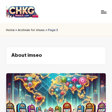
Home
»
Archives for imseo
»
Page 3
About imseo