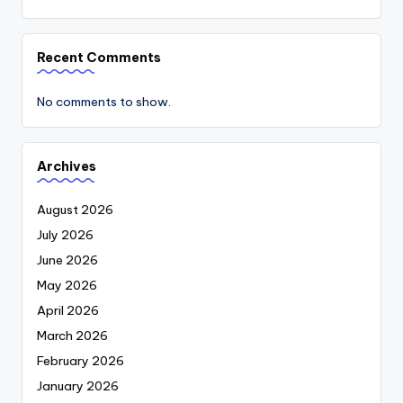
Recent Comments
No comments to show.
Archives
August 2026
July 2026
June 2026
May 2026
April 2026
March 2026
February 2026
January 2026