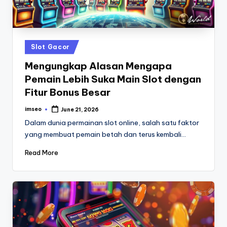
Posted
Slot Gacor
in
Mengungkap Alasan Mengapa
Pemain Lebih Suka Main Slot dengan
Fitur Bonus Besar
imseo
June 21, 2026
Posted
by
Dalam dunia permainan slot online, salah satu faktor
yang membuat pemain betah dan terus kembali…
Read More