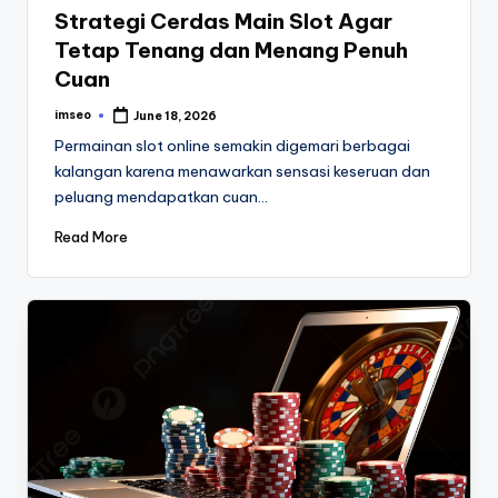
Strategi Cerdas Main Slot Agar
Tetap Tenang dan Menang Penuh
Cuan
imseo
June 18, 2026
Posted
by
Permainan slot online semakin digemari berbagai
kalangan karena menawarkan sensasi keseruan dan
peluang mendapatkan cuan…
Read More