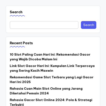
pagination
Search
Search
Recent Posts
10 Slot Paling Cuan Hari Ini: Rekomendasi Gacor
yang Wajib Dicoba Malam Ini
Link Slot Gacor Hari Ini: Kumpulan Link Terpercaya
yang Sering Kasih Maxwin
Rekomendasi Game Slot Terbaru yang Lagi Gacor
Hari Ini 2025
Rahasia Cuan Main Slot Online yang Jarang
Diketahui Pemain 2024
Rahasia Gacor Slot Online 2024: Pola & Strategi
Terbukti