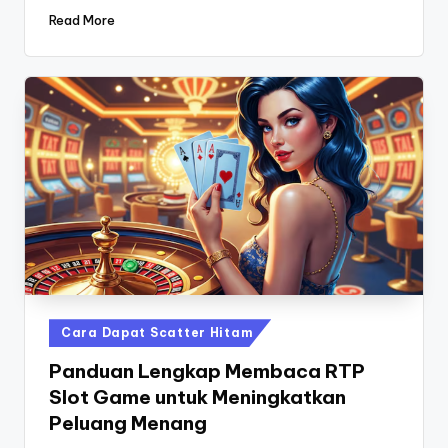
Read More
Posted
Cara Dapat Scatter Hitam
in
Panduan Lengkap Membaca RTP
Slot Game untuk Meningkatkan
Peluang Menang