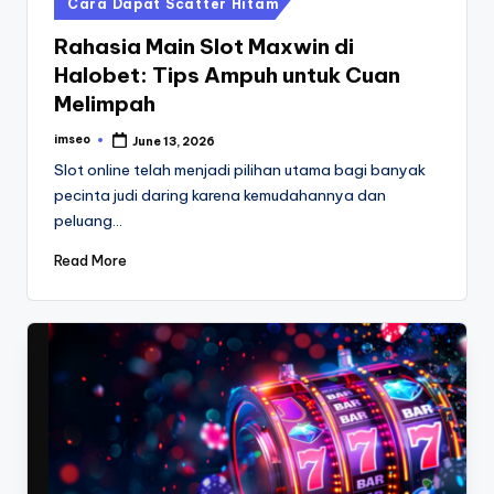
Posted
Cara Dapat Scatter Hitam
in
Rahasia Main Slot Maxwin di
Halobet: Tips Ampuh untuk Cuan
Melimpah
imseo
June 13, 2026
Posted
by
Slot online telah menjadi pilihan utama bagi banyak
pecinta judi daring karena kemudahannya dan
peluang…
Read More