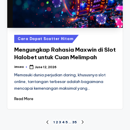
Posted
Cara Dapat Scatter Hitam
in
Mengungkap Rahasia Maxwin di Slot
Halobet untuk Cuan Melimpah
imseo
June 12, 2026
Posted
by
Memasuki dunia perjudian daring, khususnya slot
online, tantangan terbesar adalah bagaimana
mencapai kemenangan maksimal yang…
Read More
Posts
1
2
3
4
5
…
35
PREVIOUS
NEXT
PAGE
PAGE