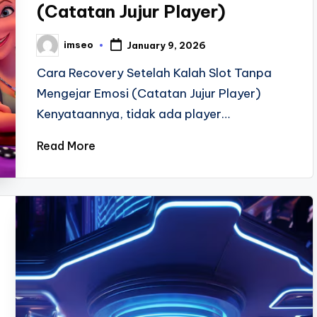
(Catatan Jujur Player)
imseo
January 9, 2026
Posted
by
Cara Recovery Setelah Kalah Slot Tanpa
Mengejar Emosi (Catatan Jujur Player)
Kenyataannya, tidak ada player…
Read More