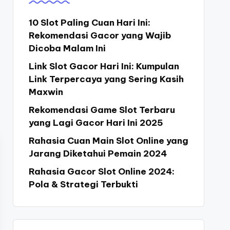
10 Slot Paling Cuan Hari Ini:
Rekomendasi Gacor yang Wajib
Dicoba Malam Ini
Link Slot Gacor Hari Ini: Kumpulan
Link Terpercaya yang Sering Kasih
Maxwin
Rekomendasi Game Slot Terbaru
yang Lagi Gacor Hari Ini 2025
Rahasia Cuan Main Slot Online yang
Jarang Diketahui Pemain 2024
Rahasia Gacor Slot Online 2024:
Pola & Strategi Terbukti