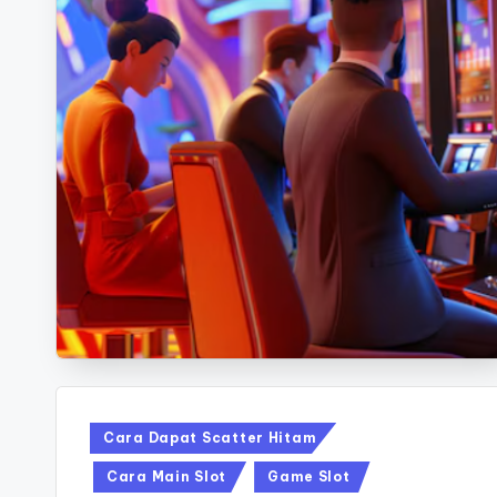
Posted
Cara Dapat Scatter Hitam
in
Cara Main Slot
Game Slot