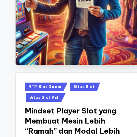
Posted
RTP Slot Gacor
Situs Slot
in
Situs Slot Asli
Mindset Player Slot yang
Membuat Mesin Lebih
“Ramah” dan Modal Lebih