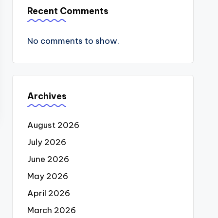
Recent Comments
No comments to show.
Archives
August 2026
July 2026
June 2026
May 2026
April 2026
March 2026