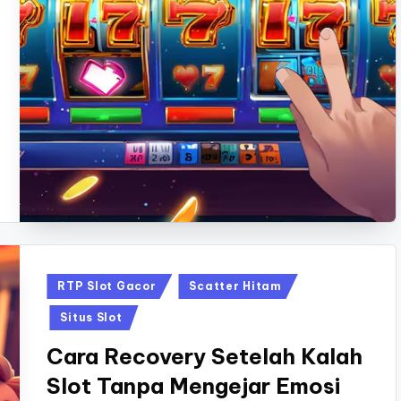
Posted
RTP Slot Gacor
Scatter Hitam
in
Situs Slot
Cara Recovery Setelah Kalah
Slot Tanpa Mengejar Emosi