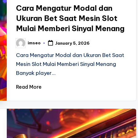
in
Cara Mengatur Modal dan
Ukuran Bet Saat Mesin Slot
Mulai Memberi Sinyal Menang
imseo
January 5, 2026
Posted
by
Cara Mengatur Modal dan Ukuran Bet Saat
Mesin Slot Mulai Memberi Sinyal Menang
Banyak player…
Read More