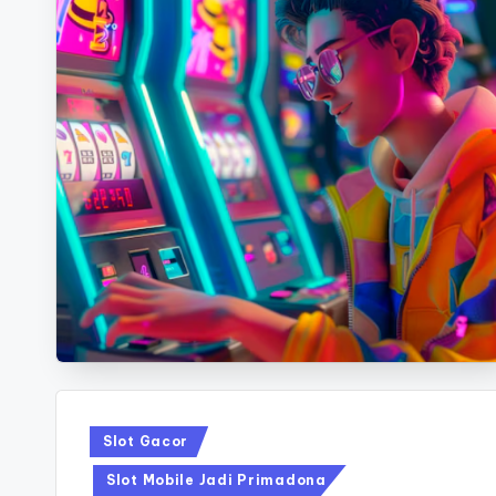
Posted
Slot Gacor
in
Slot Mobile Jadi Primadona