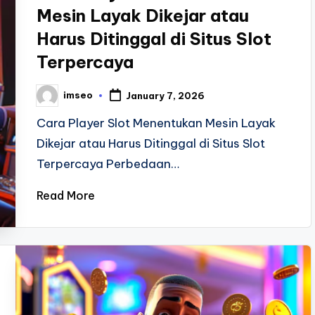
Mesin Layak Dikejar atau
Harus Ditinggal di Situs Slot
Terpercaya
imseo
January 7, 2026
Posted
by
Cara Player Slot Menentukan Mesin Layak
Dikejar atau Harus Ditinggal di Situs Slot
Terpercaya Perbedaan…
Read More