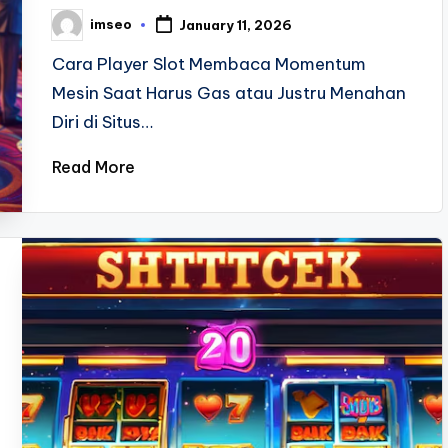
imseo
January 11, 2026
Posted
by
Cara Player Slot Membaca Momentum
Mesin Saat Harus Gas atau Justru Menahan
Diri di Situs…
Read More