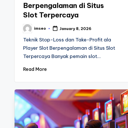
Berpengalaman di Situs
Slot Terpercaya
imseo
January 8, 2026
Posted
by
Teknik Stop-Loss dan Take-Profit ala
Player Slot Berpengalaman di Situs Slot
Terpercaya Banyak pemain slot…
Read More